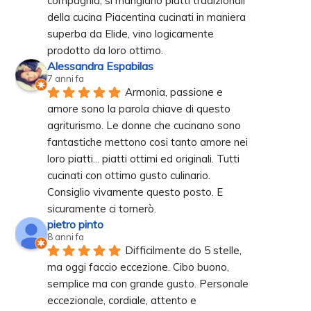
compagnia, si mangiano piatti tradizionali 
della cucina Piacentina cucinati in maniera 
superba da Elide, vino logicamente 
prodotto da loro ottimo.
Alessandra Espabilas
7 anni fa
Armonia, passione e 
amore sono la parola chiave di questo 
agriturismo. Le donne che cucinano sono 
fantastiche mettono cosi tanto amore nei 
loro piatti... piatti ottimi ed originali. Tutti 
cucinati con ottimo gusto culinario. 
Consiglio vivamente questo posto. E 
sicuramente ci tornerò.
pietro pinto
8 anni fa
Difficilmente do 5 stelle, 
ma oggi faccio eccezione. Cibo buono, 
semplice ma con grande gusto. Personale 
eccezionale, cordiale, attento e 