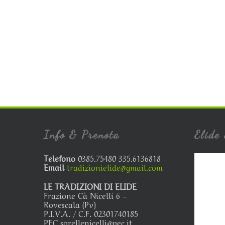
Info & Prenota
Elide 
Telefono
0385.75480 335.6136818
Email
tradizionielide@gmail.com
LE TRADIZIONI DI ELIDE
Frazione Cà Nicelli 6 –
Rovescala (Pv)
P.I.V.A. / C.F. 02301740185
PEC sorellenicelli@pec.it