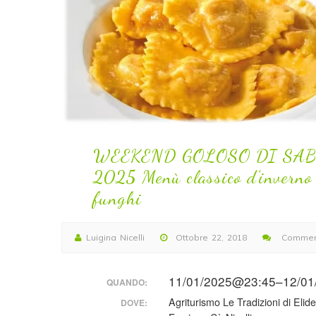
WEEKEND GOLOSO DI SAB
2025 Menù classico d’inverno i
funghi
Luigina Nicelli
Ottobre 22, 2018
Commenti
su
WEEKEND
11/01/2025@23:45–12/0
QUANDO:
GOLOSO
DI
Agriturismo Le Tradizioni di Elide
DOVE:
SABATO