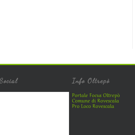
Social
Info Oltrepò
Portale Focus Oltrepò
Comune di Rovescala
Pro Loco Rovescala