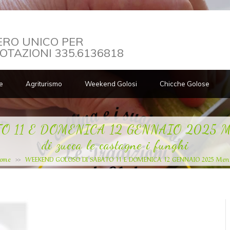
RO UNICO PER
OTAZIONI 335.6136818
e
Agriturismo
Weekend Golosi
Chicche Golose
 E DOMENICA 12 GENNAIO 2025 Menù cla
di zucca le castagne i funghi
ome
WEEKEND GOLOSO DI SABATO 11 E DOMENICA 12 GENNAIO 2025 Menù class
>>