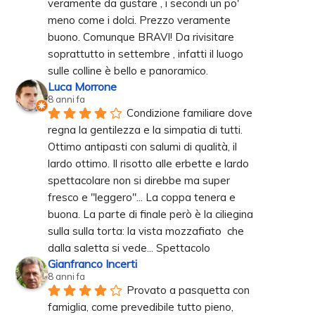
veramente da gustare , i secondi un po' 
meno come i dolci. Prezzo veramente 
buono. Comunque BRAVI! Da rivisitare 
soprattutto in settembre , infatti il luogo 
sulle colline è bello e panoramico.
Luca Morrone
8 anni fa
Condizione familiare dove 
regna la gentilezza e la simpatia di tutti. 
Ottimo antipasti con salumi di qualità, il 
lardo ottimo. Il risotto alle erbette e lardo 
spettacolare non si direbbe ma super 
fresco e "leggero"... La coppa tenera e 
buona. La parte di finale però è la ciliegina 
sulla sulla torta: la vista mozzafiato  che 
dalla saletta si vede... Spettacolo
Gianfranco Incerti
8 anni fa
Provato a pasquetta con 
famiglia, come prevedibile tutto pieno, 