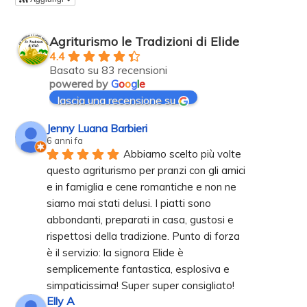
Agriturismo le Tradizioni di Elide
4.4
Basato su 83 recensioni
powered by
G
o
o
g
l
e
lascia una recensione su
Jenny Luana Barbieri
6 anni fa
Abbiamo scelto più volte 
questo agriturismo per pranzi con gli amici 
e in famiglia e cene romantiche e non ne 
siamo mai stati delusi. I piatti sono 
abbondanti, preparati in casa, gustosi e 
rispettosi della tradizione. Punto di forza 
è il servizio: la signora Elide è 
semplicemente fantastica, esplosiva e 
simpaticissima! Super super consigliato!
Elly A