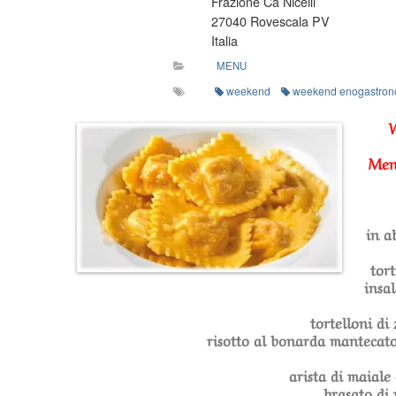
Frazione Cà Nicelli
11
27040 Rovescala PV
E
Italia
DOMENICA
MENU
12
weekend
weekend enogastron
GENNAIO
2025
Menù
classico
Menù
d’inverno
i
tortelloni
in a
di
zucca
tort
le
insa
castagne
i
tortelloni di
funghi
risotto al bonarda mantecato
arista di maiale
brasato di