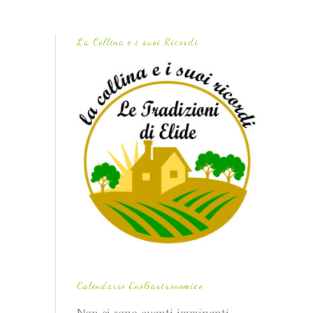
La Collina e i suoi Ricordi
Calendario EnoGastronomico
Non ci sono eventi imminenti.