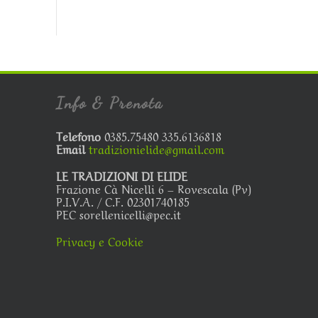
Info & Prenota
Telefono
0385.75480 335.6136818
Email
tradizionielide@gmail.com
LE TRADIZIONI DI ELIDE
Frazione Cà Nicelli 6 – Rovescala (Pv)
P.I.V.A. / C.F. 02301740185
PEC sorellenicelli@pec.it
Privacy e Cookie