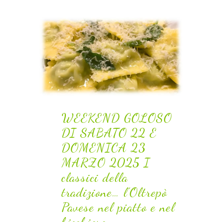
classici della tradizione…
l’Oltrepò Pavese nel
piatto e nel bicchiere
Home
WEEKEND GOLOSO DI SABATO 22
>>
E DOMENICA 23 MARZO 2025 I classici della
tradizione… l’Oltrepò Pavese nel piatto e nel
bicchiere
WEEKEND GOLOSO
DI SABATO 22 E
DOMENICA 23
MARZO 2025 I
classici della
tradizione… l’Oltrepò
Pavese nel piatto e nel
bicchiere