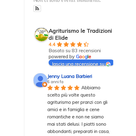
Agriturismo le Tradizioni
di Elide
4.4
Basato su 83 recensioni
powered by
G
o
o
g
l
e
lascia una recensione su
Jenny Luana Barbieri
6 anni fa
Abbiamo 
scelto più volte questo 
agriturismo per pranzi con gli 
amici e in famiglia e cene 
romantiche e non ne siamo 
mai stati delusi. I piatti sono 
abbondanti, preparati in casa, 