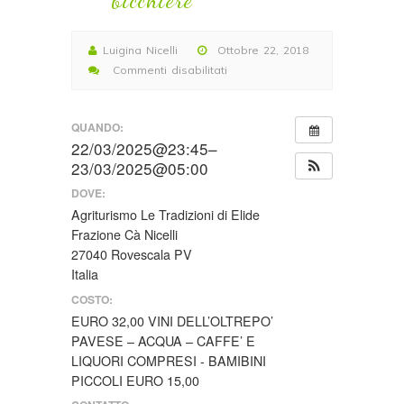
Luigina Nicelli
Ottobre 22, 2018
Commenti disabilitati
su
WEEKEND
QUANDO:
GOLOSO
22/03/2025@23:45–
DI
23/03/2025@05:00
SABATO
22
DOVE:
E
Agriturismo Le Tradizioni di Elide
DOMENICA
Frazione Cà Nicelli
23
27040 Rovescala PV
MARZO
Italia
2025
COSTO:
I
EURO 32,00 VINI DELL’OLTREPO’
classici
PAVESE – ACQUA – CAFFE’ E
della
LIQUORI COMPRESI - BAMIBINI
tradizione…
PICCOLI EURO 15,00
l’Oltrepò