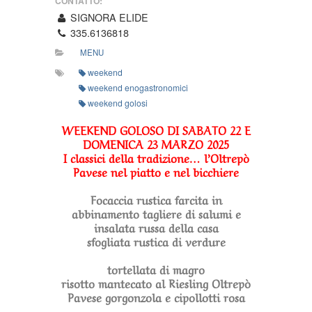
CONTATTO:
Pavese
SIGNORA ELIDE
nel
335.6136818
piatto
e
MENU
nel
weekend
bicchiere
weekend enogastronomici
weekend golosi
WEEKEND GOLOSO DI SABATO 22 E
DOMENICA 23 MARZO 2025
I classici della tradizione… l’Oltrepò
Pavese nel piatto e nel bicchiere
Focaccia rustica farcita i
n
abbinamento tagliere di salumi e
insalata russa della casa
sfogliata rustica di verdure
tortellata di magro
risotto mantecato al Riesling Oltrepò
Pavese gorgonzola e cipollotti rosa