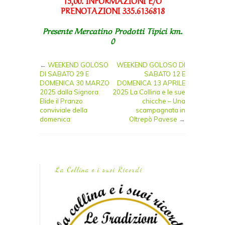
15,00. INFORMAZIONI E/O
PRENOTAZIONI 335.6136818
Presente Mercatino Prodotti Tipici km.
0
←
WEEKEND GOLOSO
WEEKEND GOLOSO DI
DI SABATO 29 E
SABATO 12 E
DOMENICA 30 MARZO
DOMENICA 13 APRILE
2025 dalla Signora
2025 La Collina e le sue
Elide il Pranzo
chicche – Una
conviviale della
scampagnata in
domenica
Oltrepò Pavese
→
La Collina e i suoi Ricordi