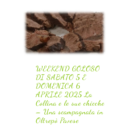
sue chicche – Una
scampagnata in Oltrepò
Pavese
Home
WEEKEND GOLOSO DI SABATO 5 E
>>
DOMENICA 6 APRILE 2025 La Collina e le sue
chicche – Una scampagnata in Oltrepò
Pavese
WEEKEND GOLOSO
DI SABATO 5 E
DOMENICA 6
APRILE 2025 La
Collina e le sue chicche
– Una scampagnata in
Oltrepò Pavese