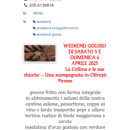
335.6136818
Una
scampagnata
MENU
in
weekend
Oltrepò
weekend enogastronomici
Pavese
weekend golosi
WEEKEND GOLOSO
DI SABATO 5 E
DOMENICA 6
APRILE 2025
La Collina e le sue
chicche – Una scampagnata in Oltrepò
Pavese
gnocco fritto con farina integrale
in abbinamento i salumi della nostra
cantina salame, pancettone, coppa al
vino e lardo insaporito pepe e alloro
tortino rustico di biede maggiorana e
carote
insalatina d’orzo gustosa con verdure