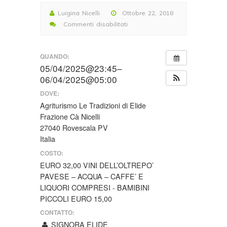
Luigina Nicelli
Ottobre 22, 2018
Commenti disabilitati
su
WEEKEND
QUANDO:
GOLOSO
05/04/2025@23:45–
DI
06/04/2025@05:00
SABATO
5
DOVE:
E
Agriturismo Le Tradizioni di Elide
DOMENICA
Frazione Cà Nicelli
6
27040 Rovescala PV
APRILE
Italia
2025
COSTO:
La
EURO 32,00 VINI DELL’OLTREPO’
Collina
PAVESE – ACQUA – CAFFE’ E
e
LIQUORI COMPRESI - BAMIBINI
le
PICCOLI EURO 15,00
sue
CONTATTO:
chicche
SIGNORA ELIDE
–