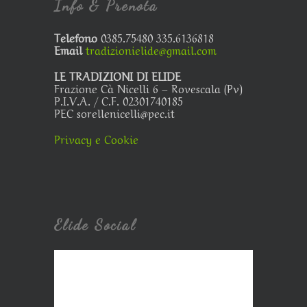
Info & Prenota
Telefono
0385.75480 335.6136818
Email
tradizionielide@gmail.com
LE TRADIZIONI DI ELIDE
Frazione Cà Nicelli 6 – Rovescala (Pv)
P.I.V.A. / C.F. 02301740185
PEC sorellenicelli@pec.it
Privacy e Cookie
Elide Social