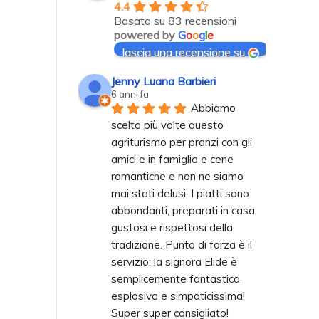
4.4
Basato su 83 recensioni
powered by
G
o
o
g
l
e
lascia una recensione su
Jenny Luana Barbieri
6 anni fa
Abbiamo 
scelto più volte questo 
agriturismo per pranzi con gli 
amici e in famiglia e cene 
romantiche e non ne siamo 
mai stati delusi. I piatti sono 
abbondanti, preparati in casa, 
gustosi e rispettosi della 
tradizione. Punto di forza è il 
servizio: la signora Elide è 
semplicemente fantastica, 
esplosiva e simpaticissima! 
Super super consigliato!