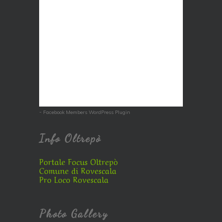
-
Facebook Members WordPress Plugin
Info Oltrepò
Portale Focus Oltrepò
Comune di Rovescala
Pro Loco Rovescala
Photo Gallery