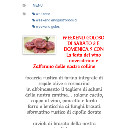
colline
MENU
weekend
weekend enogastronomici
weekend golosi
WEEKEND GOLOSO
DI SABATO 8 E
DOMENICA 9 CON
La festa del vino
novembrino e
Zafferano delle nostre colline
focaccia rustica di farina integrale di
segale olive e rosmarino
in abbinamento il tagliere di salumi
della nostra cantina… salame cucito,
coppa al vino, pancetta e lardo
farro e lenticchie ai funghi brasati
sformatino rustico di cipolle dorate
ravioli di brasato della nostra