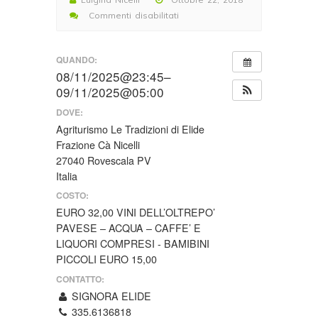
Commenti disabilitati
su
WEEKEND
QUANDO:
GOLOSO
08/11/2025@23:45–
DI
09/11/2025@05:00
SABATO
8
DOVE:
E
Agriturismo Le Tradizioni di Elide
DOMENICA
Frazione Cà Nicelli
9
27040 Rovescala PV
CON
Italia
La
COSTO:
festa
EURO 32,00 VINI DELL’OLTREPO’
del
PAVESE – ACQUA – CAFFE’ E
vino
LIQUORI COMPRESI - BAMIBINI
novembrino
PICCOLI EURO 15,00
e
CONTATTO:
Zafferano
SIGNORA ELIDE
delle
335.6136818
nostre