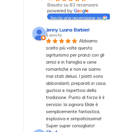
Basato su 83 recensioni
powered by
G
o
o
g
l
e
lascia una recensione su
Jenny Luana Barbieri
6 anni fa
Abbiamo 
scelto più volte questo 
agriturismo per pranzi con gli 
amici e in famiglia e cene 
romantiche e non ne siamo 
mai stati delusi. I piatti sono 
abbondanti, preparati in casa, 
gustosi e rispettosi della 
tradizione. Punto di forza è il 
servizio: la signora Elide è 
semplicemente fantastica, 
esplosiva e simpaticissima! 
Super super consigliato!