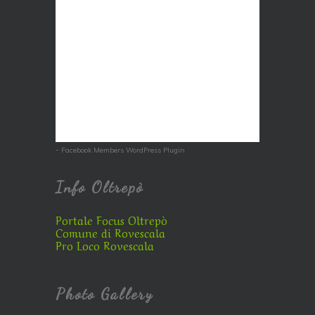
-
Facebook Members WordPress Plugin
Info Oltrepò
Portale Focus Oltrepò
Comune di Rovescala
Pro Loco Rovescala
Photo Gallery