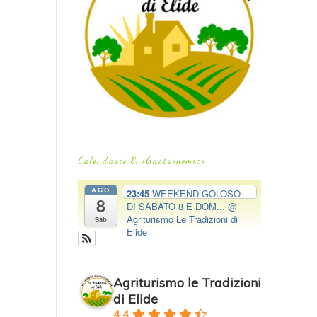
Calendario EnoGastronomico
AGO
23:45
WEEKEND GOLOSO
8
DI SABATO 8 E DOM...
@
Agriturismo Le Tradizioni di
Sab
Elide
Agriturismo le Tradizioni
di Elide
4.4