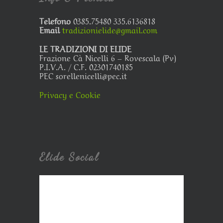
Telefono
0385.75480 335.6136818
Email
tradizionielide@gmail.com
LE TRADIZIONI DI ELIDE
Frazione Cà Nicelli 6 – Rovescala (Pv)
P.I.V.A. / C.F. 02301740185
PEC sorellenicelli@pec.it
Privacy e Cookie
Elide Social