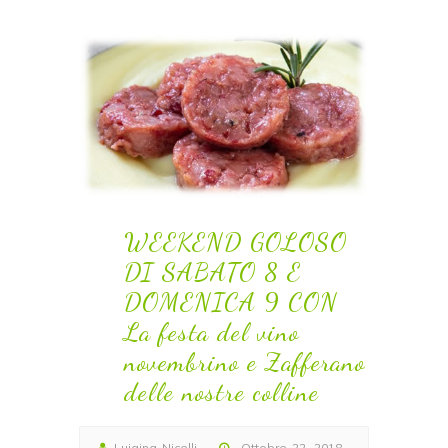
novembrino e Zafferano
delle nostre colline
Home
WEEKEND GOLOSO DI SABATO 8 E
>>
DOMENICA 9 CON La festa del vino
novembrino e Zafferano delle nostre colline
WEEKEND GOLOSO
DI SABATO 8 E
DOMENICA 9 CON
La festa del vino
novembrino e Zafferano
delle nostre colline
Luigina Nicelli
Ottobre 22, 2018