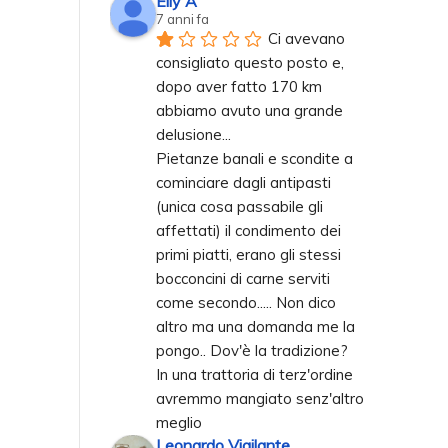
Elly A
7 anni fa
Ci avevano 
consigliato questo posto e, 
dopo aver fatto 170 km 
abbiamo avuto una grande 
delusione... 
Pietanze banali e scondite a 
cominciare dagli antipasti 
(unica cosa passabile gli 
affettati) il condimento dei 
primi piatti, erano gli stessi 
bocconcini di carne serviti 
come secondo..... Non dico 
altro ma una domanda me la 
pongo.. Dov'è la tradizione? 
In una trattoria di terz'ordine 
avremmo mangiato senz'altro 
meglio
Leonardo Vigilante