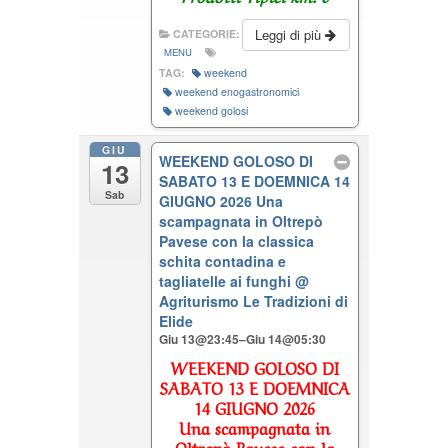
Leggi di più
CATEGORIE:
MENU
TAG:
weekend
weekend enogastronomici
weekend golosi
GIU
WEEKEND GOLOSO DI
13
SABATO 13 E DOEMNICA 14
Sab
GIUGNO 2026 Una
scampagnata in Oltrepò
Pavese con la classica
schita contadina e
tagliatelle ai funghi
@
Agriturismo Le Tradizioni di
Elide
Giu 13@23:45–Giu 14@05:30
WEEKEND GOLOSO DI
SABATO 13 E DOEMNICA
14 GIUGNO 2026
Una scampagnata in
Oltrepò Pavese con la