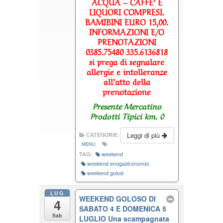
ACQUA – CAFFE’ E
LIQUORI COMPRESI.
BAMIBINI EURO 15,00.
INFORMAZIONI E/O
PRENOTAZIONI
0385.75480 335.6136818
si prega di segnalare
allergie e intolleranze
all’atto della
prenotazione
Presente Mercatino
Prodotti Tipici km. 0
Leggi di più
CATEGORIE:
MENU
TAG:
weekend
weekend enogastronomici
weekend golosi
LUG
WEEKEND GOLOSO DI
4
SABATO 4 E DOMENICA 5
Sab
LUGLIO Una scampagnata