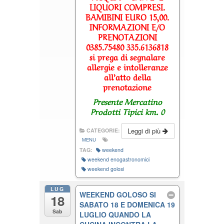
LIQUORI COMPRESI.
BAMIBINI EURO 15,00.
INFORMAZIONI E/O
PRENOTAZIONI
0385.75480 335.6136818
si prega di segnalare
allergie e intolleranze
all’atto della
prenotazione
Presente Mercatino
Prodotti Tipici km. 0
Leggi di più
CATEGORIE:
MENU
TAG:
weekend
weekend enogastronomici
weekend golosi
LUG
WEEKEND GOLOSO SI
18
SABATO 18 E DOMENICA 19
Sab
LUGLIO QUANDO LA