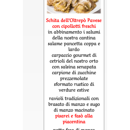
Schita dell’Oltrepò Pavese
con cipollotti freschi
in abbinamento i salumi
della nostra cantina
salame pancetta coppa e
lardo
carpaccio gourmet di
cetrioli del nostro orto
con salsina senapata
carpione di zucchine
prezzemolate
sformato rustico di
verdure estive
ravioli tradizionali con
brasato di manzo e sugo
di manzo macinato
pisarei e fasò alla
piacentina
potto fesa di manzo