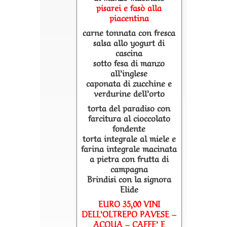
pisarei e fasò alla
piacentina
carne tonnata con fresca
salsa allo yogurt di
cascina
sotto fesa di manzo
all’inglese
caponata di zucchine e
verdurine dell’orto
torta del paradiso con
farcitura al cioccolato
fondente
torta integrale al miele e
farina integrale macinata
a pietra con frutta di
campagna
Brindisi con la signora
Elide
EURO 35,00 VINI
DELL’OLTREPO PAVESE –
ACQUA – CAFFE’ E