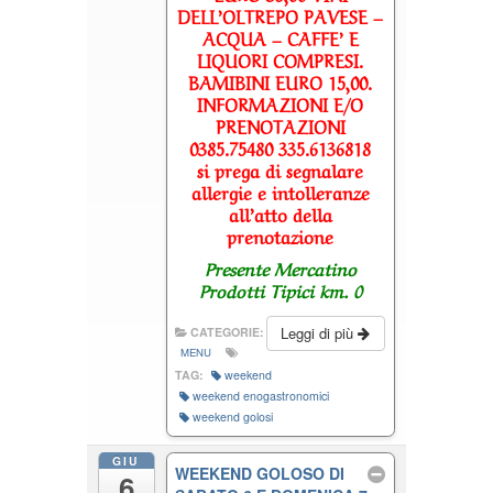
DELL’OLTREPO PAVESE –
ACQUA – CAFFE’ E
LIQUORI COMPRESI.
BAMIBINI EURO 15,00.
INFORMAZIONI E/O
PRENOTAZIONI
0385.75480 335.6136818
si prega di segnalare
allergie e intolleranze
all’atto della
prenotazione
Presente Mercatino
Prodotti Tipici km. 0
Leggi di più
CATEGORIE:
MENU
TAG:
weekend
weekend enogastronomici
weekend golosi
GIU
WEEKEND GOLOSO DI
6