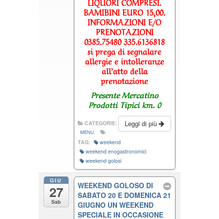
LIQUORI COMPRESI.
BAMIBINI EURO 15,00.
INFORMAZIONI E/O
PRENOTAZIONI
0385.75480 335.6136818
si prega di segnalare
allergie e intolleranze
all’atto della
prenotazione
Presente Mercatino
Prodotti Tipici km. 0
Leggi di più
CATEGORIE:
MENU
TAG:
weekend
weekend enogastronomici
weekend golosi
GIU
WEEKEND GOLOSO DI
27
SABATO 20 E DOMENICA 21
Sab
GIUGNO UN WEEKEND
SPECIALE IN OCCASIONE