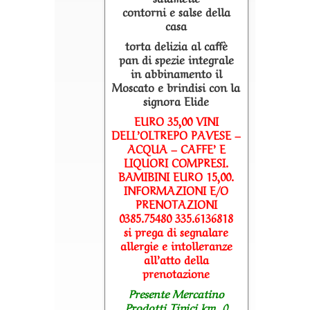
contorni e salse della
casa
torta delizia al caffè
pan di spezie integrale
in abbinamento il
Moscato e brindisi con la
signora Elide
EURO 35,00 VINI
DELL’OLTREPO PAVESE –
ACQUA – CAFFE’ E
LIQUORI COMPRESI.
BAMIBINI EURO 15,00.
INFORMAZIONI E/O
PRENOTAZIONI
0385.75480 335.6136818
si prega di segnalare
allergie e intolleranze
all’atto della
prenotazione
Presente Mercatino
Prodotti Tipici km. 0