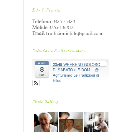
Info & Prenota
Telefono
0385.75480
Mobile
335.6136818
Email
tradizionielide@gmail.com
Calendario EnoGastronomico
AGO
23:45
WEEKEND GOLOSO
8
DI SABATO 8 E DOM...
@
Agriturismo Le Tradizioni di
Sab
Elide
Photo Gallery