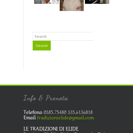
Info & Prenota
Telefono
0385.75480 335.6136818
Email
tradizionielide@gmail.com
LE TRADIZIONI DI ELIDE