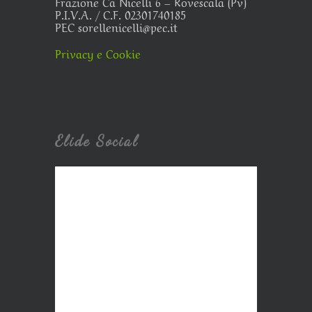
Frazione Cà Nicelli 6 – Rovescala (Pv)
P.I.V.A. / C.F. 02301740185
PEC sorellenicelli@pec.it
Privacy e Cookie
Elide Social