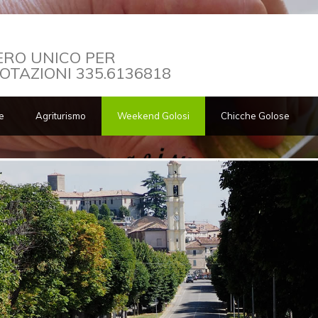
RO UNICO PER
OTAZIONI 335.6136818
e
Agriturismo
Weekend Golosi
Chicche Golose