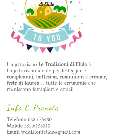
L’agriturismo
Le Tradizioni di Elide
è
l’agriturismo ideale per festeggiare
compleanni
,
battesimi
,
comunioni
e
cresime
,
feste di laurea
… tutte le
cerimonie
che
riuniscono famigliari e amici!
Info & Prenota
Telefono
0385.75480
Mobile
335.6136818
Email
tradizionielide@gmail.com