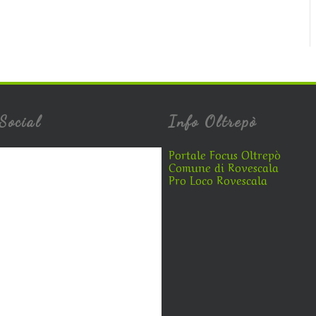
Social
Info Oltrepò
Portale Focus Oltrepò
Comune di Rovescala
Pro Loco Rovescala