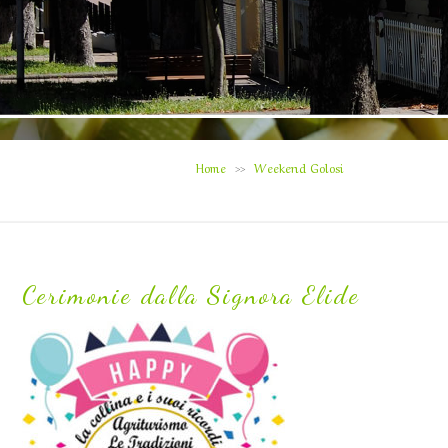
Home
Weekend Golosi
>>
Cerimonie dalla Signora Elide