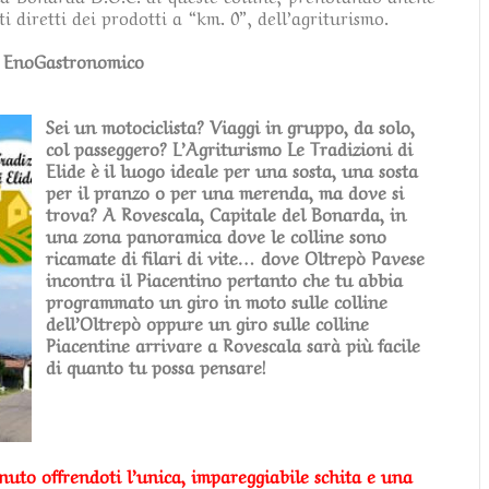
ti diretti dei prodotti a “km. 0”, dell’agriturismo.
 EnoGastronomico
Sei un motociclista? Viaggi in gruppo, da solo,
col passeggero? L’Agriturismo Le Tradizioni di
Elide è il luogo ideale per una sosta, una sosta
per il pranzo o per una merenda, ma dove si
trova? A Rovescala, Capitale del Bonarda, in
una zona panoramica dove le colline sono
ricamate di filari di vite… dove Oltrepò Pavese
incontra il Piacentino pertanto che tu abbia
programmato un giro in moto sulle colline
dell’Oltrepò oppure un giro sulle colline
Piacentine arrivare a Rovescala sarà più facile
di quanto tu possa pensare!
enuto offrendoti l’unica, impareggiabile schita e una