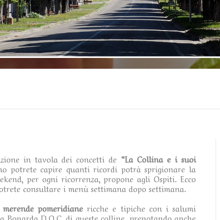
zione in tavola dei concetti de
“La Collina e i suoi
mo potrete capire quanti ricordi potrà sprigionare la
ekend, per ogni ricorrenza, propone agli Ospiti. Ecco
otrete consultare i menù settimana dopo settimana.
r
merende pomeridiane
ricche e tipiche con i salumi
lla Bonarda D.O.C. di queste colline, prenotando anche