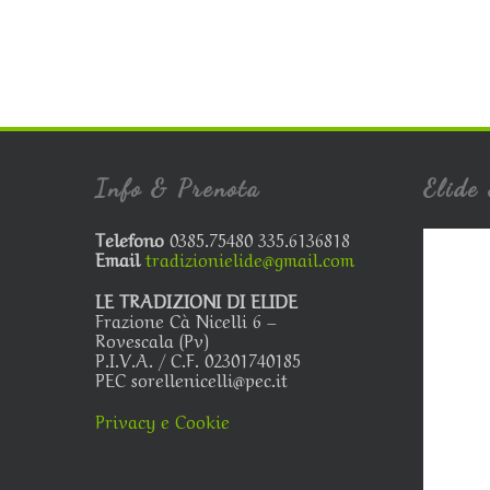
Info & Prenota
Elide 
Telefono
0385.75480 335.6136818
Email
tradizionielide@gmail.com
LE TRADIZIONI DI ELIDE
Frazione Cà Nicelli 6 –
Rovescala (Pv)
P.I.V.A. / C.F. 02301740185
PEC sorellenicelli@pec.it
Privacy e Cookie