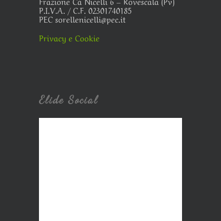
Frazione Cà Nicelli 6 – Rovescala (Pv)
P.I.V.A. / C.F. 02301740185
PEC sorellenicelli@pec.it
Privacy e Cookie
Elide Social