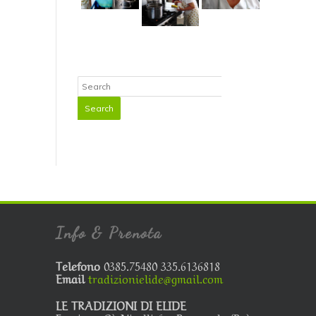
Info & Prenota
Telefono
0385.75480 335.6136818
Email
tradizionielide@gmail.com
LE TRADIZIONI DI ELIDE