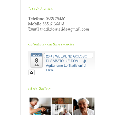
Info & Prenota
Telefono
0385.75480
Mobile
335.6136818
Email
tradizionielide@gmail.com
Calendario EnoGastronomico
AGO
23:45
WEEKEND GOLOSO
8
DI SABATO 8 E DOM...
@
Agriturismo Le Tradizioni di
Sab
Elide
Photo Gallery