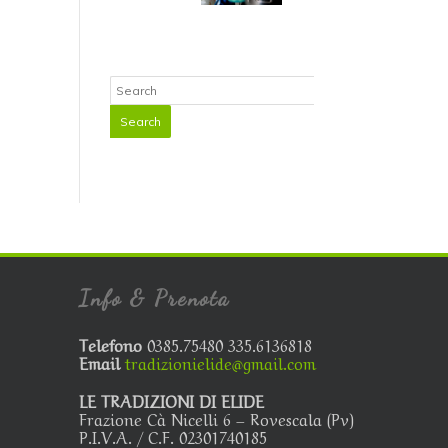
Info & Prenota
Telefono
0385.75480 335.6136818
Email
tradizionielide@gmail.com
LE TRADIZIONI DI ELIDE
Frazione Cà Nicelli 6 – Rovescala (Pv)
P.I.V.A. / C.F. 02301740185