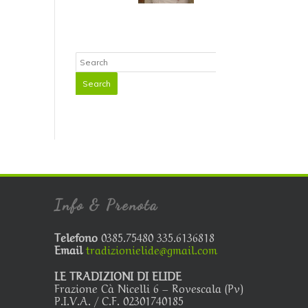
Info & Prenota
Telefono
0385.75480 335.6136818
Email
tradizionielide@gmail.com
LE TRADIZIONI DI ELIDE
Frazione Cà Nicelli 6 – Rovescala (Pv)
P.I.V.A. / C.F. 02301740185