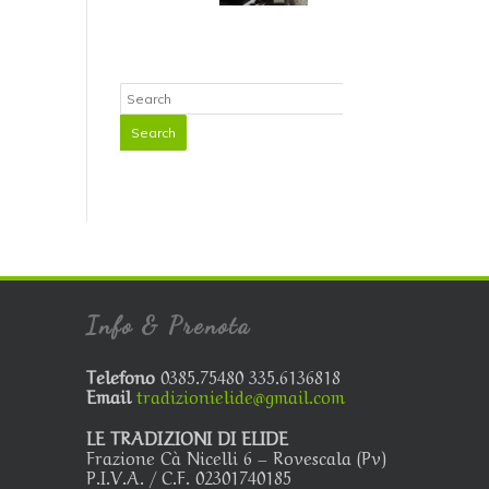
Info & Prenota
Telefono
0385.75480 335.6136818
Email
tradizionielide@gmail.com
LE TRADIZIONI DI ELIDE
Frazione Cà Nicelli 6 – Rovescala (Pv)
P.I.V.A. / C.F. 02301740185