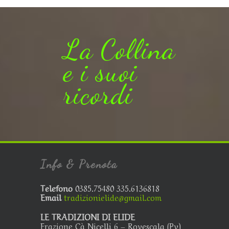
La Collina
e i suoi
ricordi
Info & Prenota
Telefono
0385.75480 335.6136818
Email
tradizionielide@gmail.com
LE TRADIZIONI DI ELIDE
Frazione Cà Nicelli 6 – Rovescala (Pv)