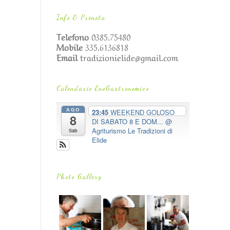
Info & Prenota
Telefono
0385.75480
Mobile
335.6136818
Email
tradizionielide@gmail.com
Calendario EnoGastronomico
AGO
23:45
WEEKEND GOLOSO
8
DI SABATO 8 E DOM...
@
Agriturismo Le Tradizioni di
Sab
Elide
Photo Gallery