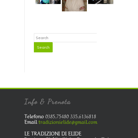
Info & Prenota
Telefono
0385.75480 335.6136818
Email
tradizionielide@gmail.com
LE TRADIZIONI DI ELIDE