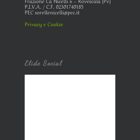
Frazione Cà Nicelli 6 – Rovescala (Pv)
P.I.V.A. / C.F. 02301740185
PEC sorellenicelli@pec.it
Privacy e Cookie
Elide Social